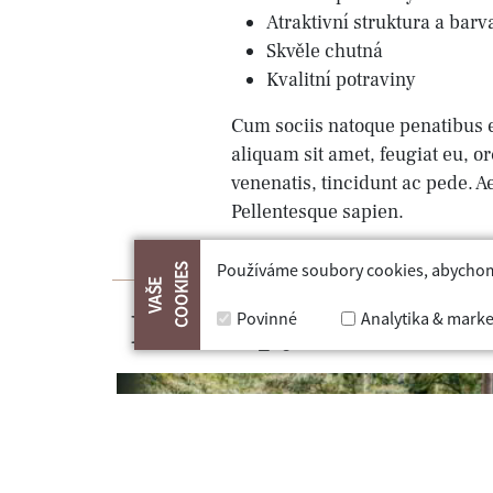
Atraktivní struktura a barv
Skvěle chutná
Kvalitní potraviny
Cum sociis natoque penatibus e
aliquam sit amet, feugiat eu, or
venenatis, tincidunt ac pede. A
Pellentesque sapien.
Používáme soubory cookies, abychom p
COOKIES
VAŠE
Další tipy
Povinné
Analytika & marke