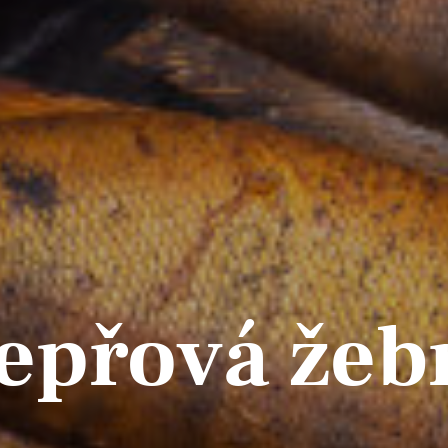
epřová žeb