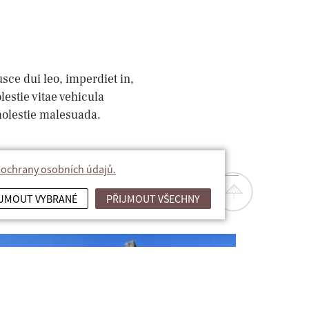
sce dui leo, imperdiet in,
lestie vitae vehicula
 molestie malesuada.
 ochrany osobních údajů.
IJMOUT VYBRANÉ
PŘIJMOUT VŠECHNY